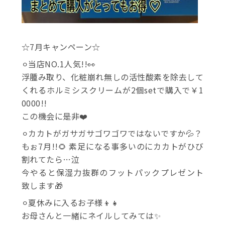
☆7月キャンペーン☆
⚪︎当店NO.1人気!!👀
浮腫み取り、化粧崩れ無しの活性酸素を除去して
くれるホルミシスクリームが2個setで購入で￥1
0000!!
この機会に是非❤️
⚪︎カカトがガサガサゴワゴワではないですか💦？
もぉ7月!!🌻 素足になる事多いのにカカトがひび
割れてたら…泣
今やると保湿力抜群のフットパックプレゼント
致します🎁
⚪︎夏休みに入るお子様👦👧
お母さんと一緒にネイルしてみては✨