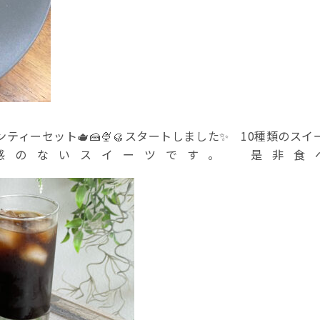
ンティーセット🫖🍰🍨🥮スタートしました✨ 10種類の
感のないスイーツです。 是非食