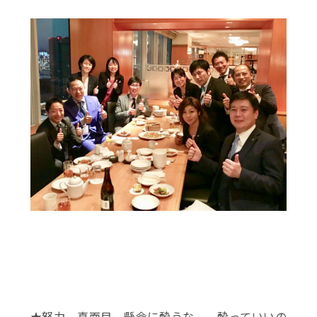
★努力、真面目、懸命に酔うな
酔っていいの