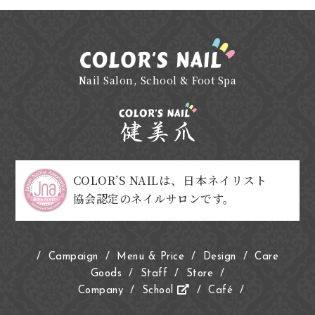
Nail Salon, School & Foot Spa
COLOR’S NAILは、日本ネイリスト
協会認定のネイルサロンです。
/
Campaign
/
Menu & Price
/
Design
/
Care
Goods
/
Staff
/
Store
/
Company
/
School
/
Café
/