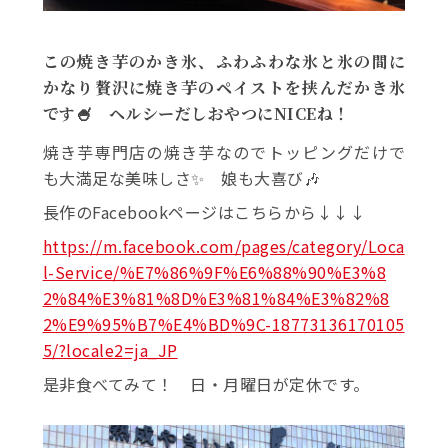
この焼き芋のかき氷、ふわふわな氷と氷の間に
かなり贅沢に焼き芋のペイストを挟んだかき氷
です🍧 ヘルシーだしおやつにNICEね！
焼き芋専門店の焼き芋なのでトッピングだけで
も大満足な美味しさ✨ 娘も大喜び
🎶
長作のFacebookページはこちらから↓↓↓
https://m.facebook.com/pages/category/Loca
l-Service/%E7%86%9F%E6%88%90%E3%8
2%84%E3%81%8D%E3%81%84%E3%82%8
2%E9%95%B7%E4%BD%9C-18773136170105
5/?locale2=ja_JP
是非食べてみて！ 日・月曜日が定休です。