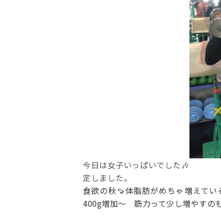
今日は女子いっぱいでした🎶
定しました。
食欲の秋🍠体脂肪がめちゃ増えて
400g増加〜 筋力って少し増やすの